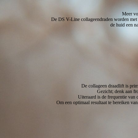
Meer vol
De DS V-Line collageendraden worden met een
de huid een nat
De collageen draadlift is pr
Gezicht; denk aan fr
Uiteraard is de frequentie van 
Om een ​​optimaal resultaat te bereiken v