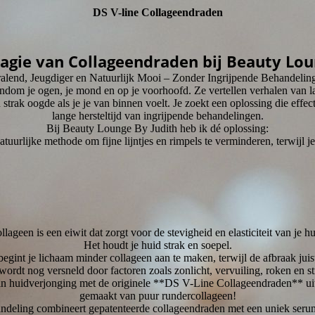
DS V-line Collageendraden
gie van Collageendraden bij Beauty Lou
ralend, Jeugdiger en Natuurlijk Mooi – Zonder Ingrijpende Behandelin
jes rondom je ogen, je mond en op je voorhoofd. Ze vertellen verhalen v
n strak oogde als je je van binnen voelt. Je zoekt een oplossing die effec
lange hersteltijd van ingrijpende behandelingen.
Bij Beauty Lounge By Judith heb ik dé oplossing:
tuurlijke methode om fijne lijntjes en rimpels te verminderen, terwijl je
llageen is een eiwit dat zorgt voor de stevigheid en elasticiteit van je hu
Het houdt je huid strak en soepel.
begint je lichaam minder collageen aan te maken, terwijl de afbraak juis
wordt nog versneld door factoren zoals zonlicht, vervuiling, roken en st
in huidverjonging met de originele **DS V-Line Collageendraden** uit
gemaakt van puur rundercollageen!
ndeling combineert gepatenteerde collageendraden met een uniek serum