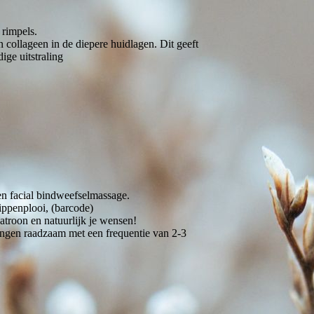
 rimpels.
collageen in de diepere huidlagen. Dit geeft
dige uitstraling
en facial bindweefselmassage.
ippenplooi, (barcode)
patroon en natuurlijk je wensen!
lingen raadzaam met een frequentie van 2-3