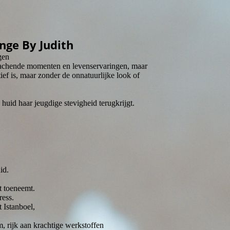
nge By Judith
gen
an lachende momenten en levenservaringen, maar
tief is, maar zonder de onnatuurlijke look of
 huid haar jeugdige stevigheid terugkrijgt.
id.
t toeneemt.
ress.
 Istanboel,
, rijk aan krachtige werkstoffen