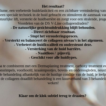
Het resultaat?
ume, een verbeterde huidelasticiteit en een zichtbare vermindering van
 speciale techniek in de huid gebracht en stimuleren de aanmaak van 
uurlijke lift, versterkt de huidbarrière en zorgt voor een stralende, jeug
Voordelen van de DS V-Line collageendraden?
- De natuurlijke gezichtsuitdrukking blijft behouden.
- Direct zichtbaar resultaat.
- Stopt het verouderingsproces.
- Versterkt en balanceert de collageen niveau’s in het algemeen.
- Verbetert de huidkwaliteit en ondersteunt deze.
- Versterking van de huid barrière.
- Naaldloos / pijnvrij.
- Geschikt voor alle huidtypes.
ima te combineren met een Dermaplaning treatment, carboxy treatment e
onsrimpels, voorhoofd, kraaienpootjes, boven- en onderoogleden, neusl
de behandeling afhankelijk van de huidige conditie van de huid, je leef
an de collageen draadlift behandeling is een kuurverband van 3 behande
weken!
Klaar om de klok subtiel terug te draaien?