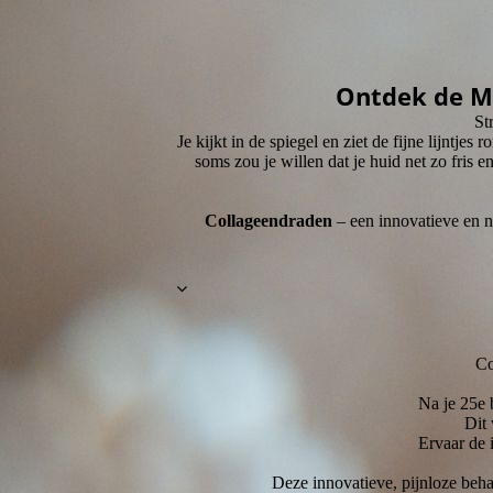
Ontdek de Ma
St
Je kijkt in de spiegel en ziet de fijne lijnt
soms zou je willen dat je huid net zo fris e
Collageendraden
– een innovatieve en na
Co
Na je 25e 
Dit 
Ervaar de 
Deze innovatieve, pijnloze beha