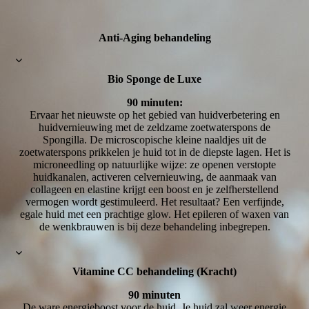
Anti-Aging behandeling
Bio Sponge de Luxe
90 minuten:
Ervaar het nieuwste op het gebied van huidverbetering en
huidvernieuwing met de zeldzame zoetwaterspons de
Spongilla. De microscopische kleine naaldjes uit de
zoetwaterspons prikkelen je huid tot in de diepste lagen. Het is
microneedling op natuurlijke wijze: ze openen verstopte
huidkanalen, activeren celvernieuwing, de aanmaak van
collageen en elastine krijgt een boost en je zelfherstellend
vermogen wordt gestimuleerd. Het resultaat? Een verfijnde,
egale huid met een prachtige glow. Het epileren of waxen van
de wenkbrauwen is bij deze behandeling inbegrepen.
Vitamine CC behandeling (Kracht)
90 minuten
De ware energieboost voor de huid. Je huid zal weer energie